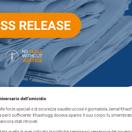
nniversario dell’omicidio
elle forze speciali e di sicurezza saudite uccise il giornalista Jamal Khas
ra però sufficiente: Khashoggi doveva sparire. Il suo corpo fu smembrat
ncora stati ritrovati.
ta quella di aver criticato le politiche sempre più repressive del governo