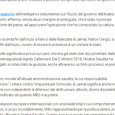
rapporto
dell’intelligence statunitense sul “Ruolo del governo dell’Arabia
orto afferma, senza alcun margine di ambiguità, che è stato il principe
te del paese, ad approvare l’operazione che ha comportato la cattura 
icenda fin dall’inizio a fianco della fidanzata di Jamal, Hatice Cengiz, si
n dall’inizio, ovvero di essere in presenza di un crimine di stato.
a delle significative prove sul caso che era già stato ben documentato dall
i extragiudiziali Agnès Callamard. Dal 2 ottobre 2018, l’Arabia Saudita ha
egato e ostacolato la giustizia, anche attraverso un finto processo ai pre
io morale all’attuale amministrazione saudita, la cui responsabilità
zione.” Lottare contro l’impunità per l’omicidio di Jamal significa anche 
 voci indipendenti di difensori dei diritti umani, attivisti, donne dissidenti
ntensificato da quando MBS è al potere.
elazioni europee e internazionali con una leadership il cui comportame
, e un po’ incredibilmente, l’Alto rappresentante per la politica estera J
sita ufficiale in Arabia Saudita. Questo non è un modo per segnalare nulla