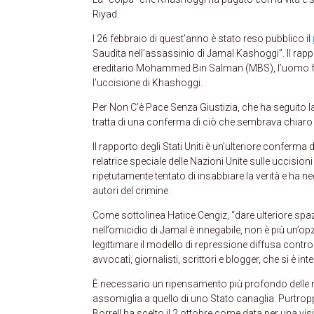
Riyad.
l 26 febbraio di quest’anno è stato reso pubblico il
Saudita nell’assassinio di Jamal Kashoggi”. Il rapp
ereditario Mohammed Bin Salman (MBS), l’uomo for
l’uccisione di Khashoggi.
Per Non C’è Pace Senza Giustizia, che ha seguito la v
tratta di una conferma di ciò che sembrava chiaro fi
Il rapporto degli Stati Uniti è un’ulteriore conferm
relatrice speciale delle Nazioni Unite sulle uccision
ripetutamente tentato di insabbiare la verità e ha n
autori del crimine.
Come sottolinea Hatice Cengiz, “dare ulteriore spaz
nell’omicidio di Jamal è innegabile, non è più un’op
legittimare il modello di repressione diffusa contro le
avvocati, giornalisti, scrittori e blogger, che si è i
È necessario un ripensamento più profondo delle r
assomiglia a quello di uno Stato canaglia. Purtroppo
Borrell ha scelto il 2 ottobre come data per una vi