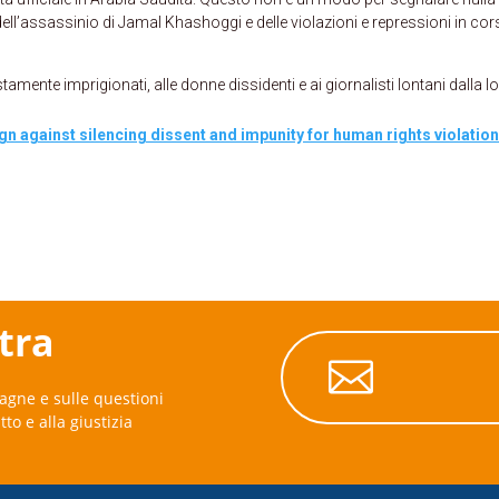
dell’assassinio di Jamal Khashoggi e delle violazioni e repressioni in cor
ustamente imprigionati, alle donne dissidenti e ai giornalisti lontani dalla l
n against silencing dissent and impunity for human rights violation
stra

agne e sulle questioni
itto e alla giustizia