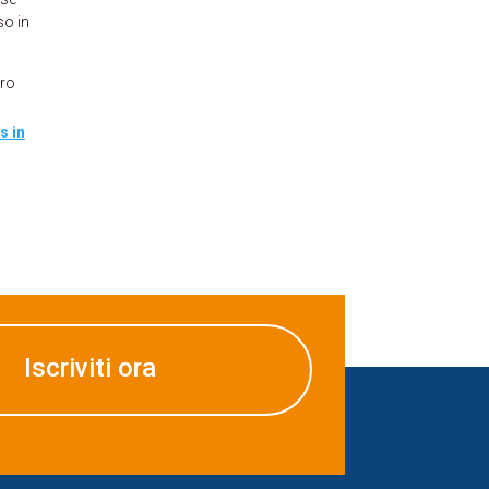
so in
oro
s in
Iscriviti ora