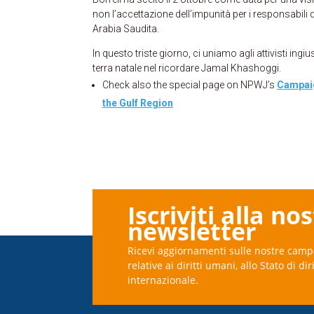
non l’accettazione dell’impunità per i responsabili 
Arabia Saudita.
In questo triste giorno, ci uniamo agli attivisti ingi
terra natale nel ricordare Jamal Khashoggi.
Check also the special page on NPWJ’s
Campaig
the Gulf Region
Iscriviti alla no
newsletter
Ricevi aggiornamenti sulle nostre camp
relative ai diritti umani, allo Stato di dir
internazionale.