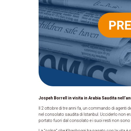
Jospeh Borrell in visita in Arabia Saudita nell’a
Il 2 ottobre di tre anni fa, un commando di agenti d
nel consolato saudita di Istanbul. Ucciderlo non e
portato fuori dal consolato e i suoi resti non sono a
La “colpa” che Khashoggi ha pagato con la vita è sta