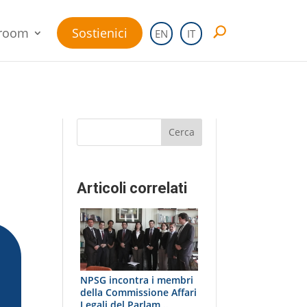
room
Sostienici
EN
IT
Cerca
Articoli correlati
NPSG incontra i membri
della Commissione Affari
Legali del Parlam...