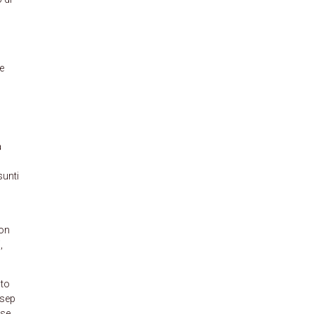
e
a
sunti
non
,
nto
osep
 se