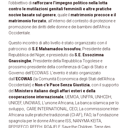
l’obbiettivo di
rafforzare l’impegno politico nella lotta
contro le mutilazioni genitali femminili e altre pratiche
nocive basate sul genere
, quale il
matrimonio precoce e il
matrimonio forzato
, all’interno del contesto di protezione e
promozione dei diritti delle donne e dei bambini dell’Africa
Occidentale.
Questo incontro di alto livello è stato organizzato con il
patrocinio di
S.E Mahamadou Issoufou
, Presidente della
Repubblica del Niger, e presieduto da
S.E. Essozimna
Gnassingbe
, Presidente della Repubblica Togolese e
prossimo presidente della conferenza di Capi di Stato e
Governo dell’ECOWAS. L’evento è stato organizzato
dall’
ECOWAS
(la Comunità Economica degli Stati dell’Africa
Occidentale) e
Non c’è Pace Senza Giustizia
, con il supporto
del
Ministero italiano degli affari esteri e della
cooperazione internazionale
, UEMOA, UNFPA, UNHCDH,
UNICEF, UNOWAS, L’unione Africana, La banca islamica per lo
sviluppo, CARE INTERNATIONAL, CECI, La commissione Inter-
Africana sulle pratiche tradizionali (CI-AF), FAO, la Fondazione
spagnola per le donne Africane ISS, NANYMA KEITA,
REPSFECO, RFEFH, ROAJELF, Save the Children, Terre des