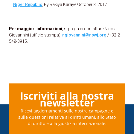
Niger Republic
, By Rakiya Karaye October 3, 2017
Per maggiori informazioni
, si prega di contattare Nicola
Giovannini (ufficio stampa):
ngiovannini@npwj.org
/+32-2-
548-3915.
Iscriviti alla nostra
newsletter
Ricevi aggiornamenti sulle nostre campagne e
sulle questioni relative ai diritti umani, allo Stato
di diritto e alla giustizia internazionale.