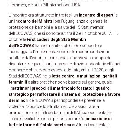
Hommes, e Youth Bill International USA.
L’incontro era strutturato in tre fasi: un
incontro di esperti
e
un
incontro dei Ministri
per l’uguaglianza di genere, la
protezione dei bambini e la salute dei 15 Stati membri
dell’ECOWAS, che si sono tenuti tra il 2 e il 4 ottobre 2017. Il 5
ottobre le
First Ladies degli Stati Membri
dell’ECOWAS
hanno manifestato il loro supporto e
incoraggiato l’implementazione delle raccomandazioni
adottate dall’incontro ministeriale che aveva lo scopo di
discutere i seguenti punti: una serie di azioni prioritarie efficaci
e concrete che devono essere adottate, entro il 2020, dagli
Stati dell’ECOWAS nella
lotta contro le mutilazioni genitali
femminili
e altre pratiche nocive basate sul genere, quale
i
matrimoni precoci
e il
matrimonio forzato
; il
quadro
strategico per rafforzare il sistema di protezione a favore
dei minori
dell’ECOWAS per rispondere e prevenire la
violenza, l’abuso e lo sfruttamento e assicurare la
promozione dei diritti dei bambini dell’Africa occidentale e
infine specifiche misure per assicurare l’
eliminazione di
tutte le forme di fistola ostetrica
in Africa Occidentale.