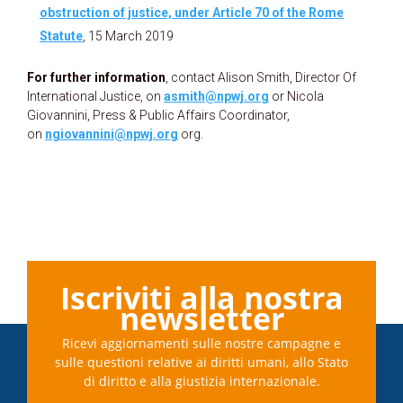
obstruction of justice, under Article 70 of the Rome
Statute
, 15 March 2019
For further information
, contact Alison Smith, Director Of
International Justice, on
asmith@npwj.org
or Nicola
Giovannini, Press & Public Affairs Coordinator,
on
ngiovannini@npwj.org
org.
Iscriviti alla nostra
newsletter
Ricevi aggiornamenti sulle nostre campagne e
sulle questioni relative ai diritti umani, allo Stato
di diritto e alla giustizia internazionale.