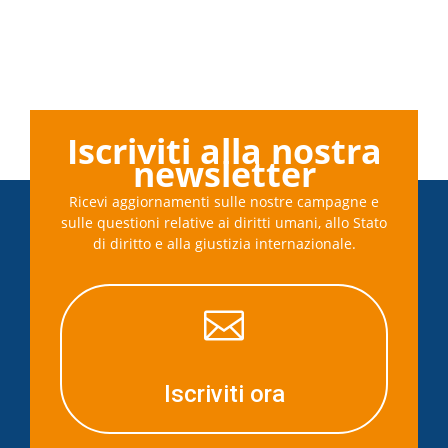
Iscriviti alla nostra
newsletter
Ricevi aggiornamenti sulle nostre campagne e
sulle questioni relative ai diritti umani, allo Stato
di diritto e alla giustizia internazionale.

Iscriviti ora