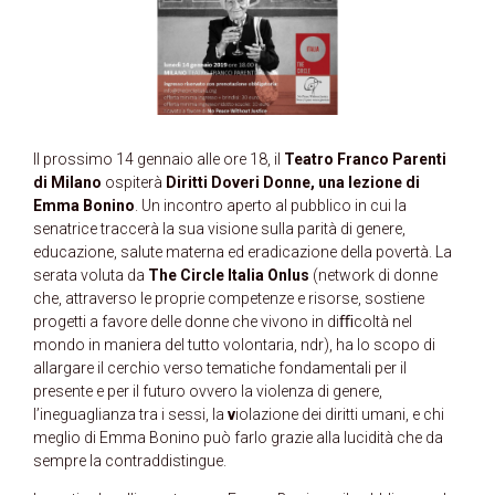
Il prossimo 14 gennaio
alle ore 18, il
Teatro Franco Parenti
di Milano
ospiterà
Diritti Doveri Donne, una lezione di
Emma Bonino
. Un incontro aperto al pubblico in cui la
senatrice traccerà la sua visione sulla parità di genere,
educazione, salute materna ed eradicazione della povertà. La
serata voluta da
The Circle Italia Onlus
(network di donne
che, attraverso le proprie competenze e risorse, sostiene
progetti a favore delle donne che vivono in diﬃcoltà nel
mondo in maniera del tutto volontaria, ndr), ha lo scopo di
allargare il cerchio verso tematiche fondamentali per il
presente e per il futuro ovvero la
violenza di genere,
l’ineguaglianza tra i sessi, la
v
iolazione dei diritti umani, e chi
meglio di Emma Bonino può farlo grazie alla lucidità che da
sempre la contraddistingue.