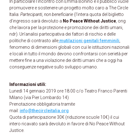
In particolare l’incontro con Emma Bonino e il pubblico vuole
promuovere e sostenere un progetto molto caro a The Circle
Italia:
Partecipanti, non beneficiarie
(l’intera quota del biglietto
d’ingresso sarà devoluto a
No Peace Without Justice
, ong
che lavora per la protezione e promozione dei diritti umani,
ndr). Un’analisi partecipativa dei fattori di rischio e delle
politiche di contrasto alle
mutilazioni genitali femminili
,
fenomeno di dimensioni globali con cui le istituzioni nazionali
e locali in tutto il mondo devono confrontarsi con serietà per
mettere fine a una violazione dei diritti umani che a oggi ha
conseguenze negative sullo sviluppo umano.
Informazioni utili:
Lunedì 14 gennaio 2019 ore 18.00 c/o Teatro Franco Parenti
Milano (via Pier Lombardo 14)
Prenotazione
obbligatoria tramite
mail:
info@thecircleitalia.org
Quota di partecipazione 30€ (riduzione scuole 10€) il cui
intero ricavato sarà devoluto in favore di No Peace Without
Justice.