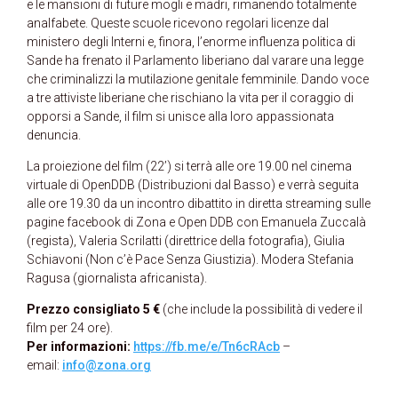
e le mansioni di future mogli e madri, rimanendo totalmente
analfabete. Queste scuole ricevono regolari licenze dal
ministero degli Interni e, finora, l’enorme influenza politica di
Sande ha frenato il Parlamento liberiano dal varare una legge
che criminalizzi la mutilazione genitale femminile. Dando voce
a tre attiviste liberiane che rischiano la vita per il coraggio di
opporsi a Sande, il film si unisce alla loro appassionata
denuncia.
La proiezione del film (22’) si terrà alle ore 19.00 nel cinema
virtuale di OpenDDB (Distribuzioni dal Basso) e verrà seguita
alle ore 19.30 da un incontro dibattito in diretta streaming sulle
pagine facebook di Zona e Open DDB con Emanuela Zuccalà
(regista), Valeria Scrilatti (direttrice della fotografia), Giulia
Schiavoni (Non c’è Pace Senza Giustizia). Modera Stefania
Ragusa (giornalista africanista).
Prezzo consigliato 5 €
(che include la possibilità di vedere il
film per 24 ore).
Per informazioni:
https://fb.me/e/Tn6cRAcb
–
email:
info@zona.org