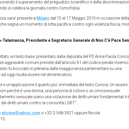
favorendo il superamento del pregiudizio scientifico e della discriminazio
mondo si celebra la giornata contro l’omofobia.
izia sara’ presente a
Milano
dal 15 al 17 Maggio 2010 in occasione della
che segna un momento di lotta pacifica contro ogni violenza fisica, mor
ga-Talamanca, Presidente e Segretario Generale di Non C’è Pace Se
ottato un testo base, presentato dalla deputata del PD Anna Paola Conci
nze aggravanti comuni previste dall’articolo 61 del codice penale inserisc
l testo fu bocciato in plenaria dalla maggioranza parlamentare su una
e ad oggi risulta essere nel dimenticatoio.
e e un’applicazione il quanto piu’ immediata del testo Concia. Un essere
, non perché e’ una donna, una persona di colore o un omosessuale.
tamento sessuale siano una violazione dei diritti umani fondamentali è i
 dei diritti umani contro la comunità LGBT.”.
to
eliomp@yahoo.com
o +32-2-548-3921 oppure Nicola
915