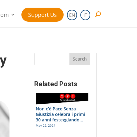
oom
Support Us
EN
IT
y
Search
Related Posts
Non c’è Pace Senza
Giustizia celebra i primi
30 anni festeggiando...
May 22, 2024