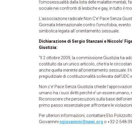
l’omosessualità dalla lista delle malattie mentali, 
sociale nei confronti di lesbiche e gay, in tutto il 
L’associazione radicale Non C’e’ Pace Senza Giust
Giornata Internazionale contro l’omofobia, evento 
simbolica legata all´orientamento sessuale.
Dichiarazione di Sergio Stanzani e Niccolo’ Fi
Giustizia:
“Il 2 ottobre 2009, la commissione Giustizia ha ad
costituito da un unico articolo, che tra le circosta
anche quella inerente all’orientamento sessuale. I
pregiudiziale di costituzionalità sollevata dall’UDC 
Non c’e’ Pace Senza Giustizia chiede l’approvazion
umano ha i suoi diritti perché e’ un essere umano
Riconoscere che persecuzioni sulla base dell’orien
primo passo essenziale per affrontare le violazioni
Per ulteriori informazioni, contattare Elio Polizzot
Giovannini
ngiovannini@npwj.org
o +32-2-548-3