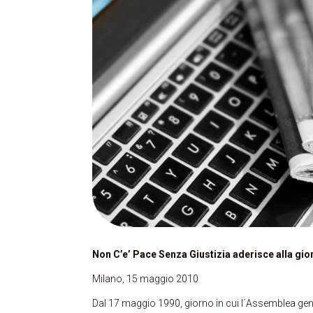
Non C’e’ Pace Senza Giustizia aderisce alla gi
Milano, 15 maggio 2010
Dal 17 maggio 1990, giorno in cui l´Assemblea gen