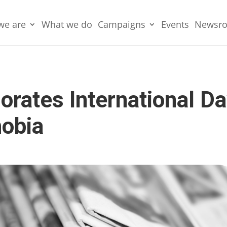
we are
What we do
Campaigns
Events
Newsr
tes International Da
obia