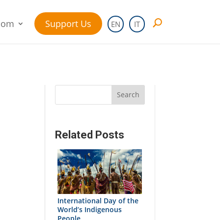
oom
Support Us
EN
IT
Search
Related Posts
International Day of the
World’s Indigenous
People