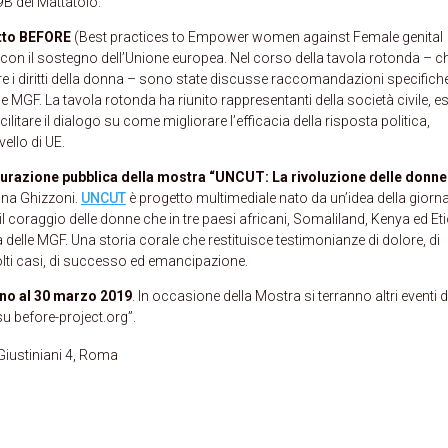
9B del Mattatoio.
tto BEFORE
(Best practices to Empower women against Female genital
) con il sostegno dell’Unione europea. Nel corso della tavola rotonda – c
e i diritti della donna – sono state discusse raccomandazioni specifich
e MGF. La tavola rotonda ha riunito rappresentanti della società civile, es
facilitare il dialogo su come migliorare l’efficacia della risposta politica,
vello di UE.
ugurazione pubblica della mostra “UNCUT: La rivoluzione delle donne
ona Ghizzoni.
UNCUT
è progetto multimediale nato da un’idea della giorna
il coraggio delle donne che in tre paesi africani, Somaliland, Kenya ed Eti
à delle MGF. Una storia corale che restituisce testimonianze di dolore, di
 molti casi, di successo ed emancipazione.
ino al 30 marzo 2019
. In occasione della Mostra si terranno altri eventi d
u before-project.org”.
 Giustiniani 4, Roma