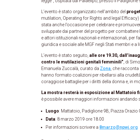
legge”, ospitata dal Palaexpo, presso il Padiglione 
L’evento è stato organizzato nell’ambito del
proge
mutilation, Operating for Rights and legal Efficacy
stata anche l’occasione per celebrare e promuover
sviluppate dai partner del progetto per combattere l
e attori istituzionali nazionali e internazionali, per 
giuridica e sociale alle MGF negli Stati membri e a li
L’evento è stato seguito,
alle ore 19.30, dall’ina
contro le mutilazioni genitali femminili”
, di Sim
Emanuela Zuccalà, curato da
Zona
, che racconta 
hanno formato coalizioni per ribellarsi alla crudelt
coraggiose battaglie per i diritti della donna e, in
La mostra resterà in esposizione al Mattatoio f
è possibile avere maggiori informazioni andando s
Luogo
: Mattatoio, Padiglione 9B, Piazza Orazio
Data
: 8 marzo 2019 ore 18.00
Per informazioni scrivere a
8marzo@npwj.org