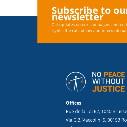
Subscribe to ou
newsletter
Get updates on our campaigns and on 
rights, the rule of law and international 
Offices
Rue de la Loi 62, 1040 Bruss
Via C.B. Vaccolini 5, 00153 Ro