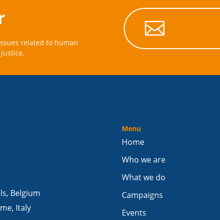
r

issues related to human
justice.
Menu
Home
Who we are
What we do
els, Belgium
Campaigns
me, Italy
Events