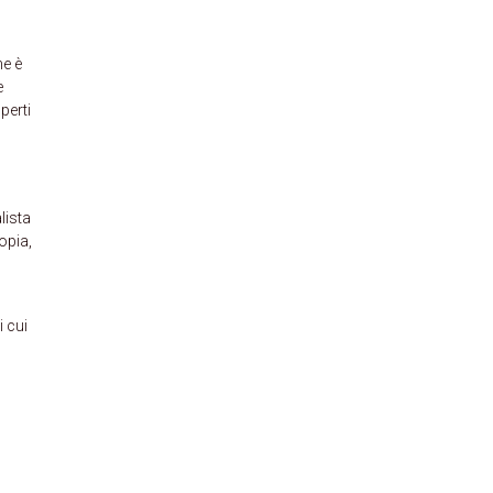
he è
e
perti
lista
opia,
i cui