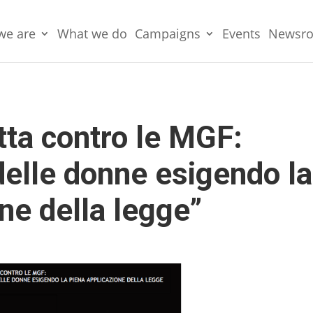
we are
What we do
Campaigns
Events
Newsr
tta contro le MGF:
i delle donne esigendo la
ne della legge”