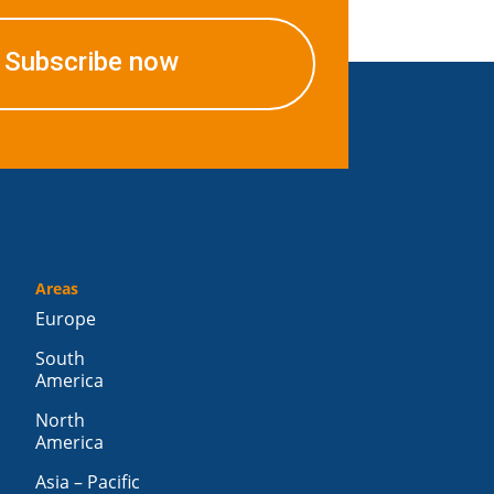
Subscribe now
Areas
Europe
South
America
North
America
Asia – Pacific