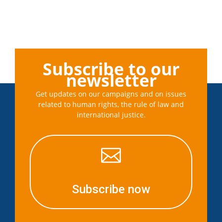
Subscribe to our
newsletter
Get updates on our campaigns and on issues
related to human rights, the rule of law and
international justice.

Subscribe now