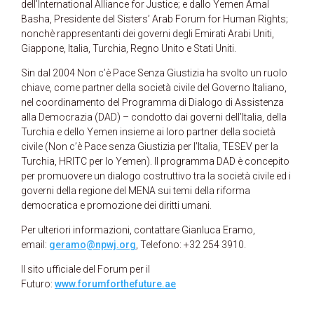
dell’International Alliance for Justice; e dallo Yemen Amal
Basha, Presidente del Sisters’ Arab Forum for Human Rights;
nonchè rappresentanti dei governi degli Emirati Arabi Uniti,
Giappone, Italia, Turchia, Regno Unito e Stati Uniti.
Sin dal 2004 Non c’è Pace Senza Giustizia ha svolto un ruolo
chiave, come partner della società civile del Governo Italiano,
nel coordinamento del Programma di Dialogo di Assistenza
alla Democrazia (DAD) – condotto dai governi dell’Italia, della
Turchia e dello Yemen insieme ai loro partner della società
civile (Non c’è Pace senza Giustizia per l’Italia, TESEV per la
Turchia, HRITC per lo Yemen). Il programma DAD è concepito
per promuovere un dialogo costruttivo tra la società civile ed i
governi della regione del MENA sui temi della riforma
democratica e promozione dei diritti umani.
Per ulteriori informazioni, contattare Gianluca Eramo,
email:
geramo@npwj.org
, Telefono: +32 254 3910.
Il sito ufficiale del Forum per il
Futuro:
www.forumforthefuture.ae