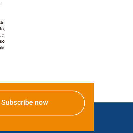
e
di
to,
que
eso
ale
Subscribe now