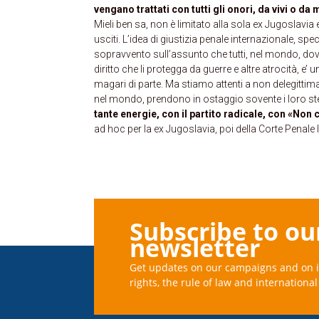
vengano trattati con tutti gli onori, da vivi o d
Mieli ben sa, non è limitato alla sola ex Jugoslavia 
usciti. L’idea di giustizia penale internazionale, spe
sopravvento sull’assunto che tutti, nel mondo, dovr
diritto che li protegga da guerre e altre atrocità,
magari di parte. Ma stiamo attenti a non delegittima
nel mondo, prendono in ostaggio sovente i loro ste
tante energie, con il partito radicale, con «Non
ad hoc per la ex Jugoslavia, poi della Corte Penale 
Subscribe to ou
newsletter
Get updates on our campaigns and on 
rights, the rule of law and international 