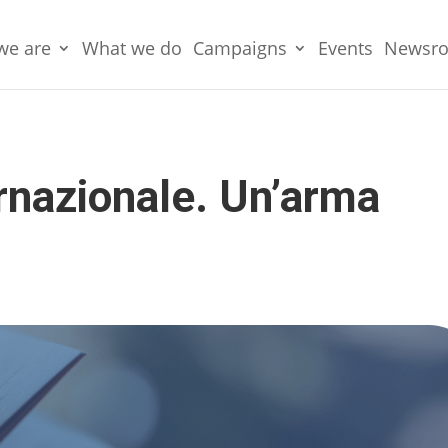
we are
What we do
Campaigns
Events
Newsr
ernazionale. Un’arma