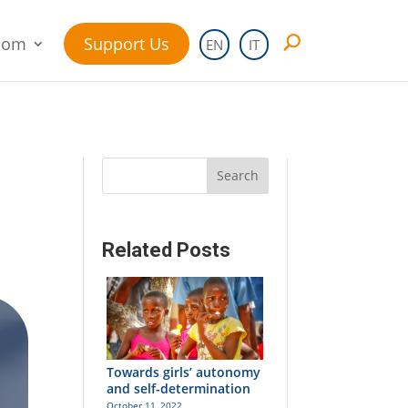
oom
Support Us
EN
IT
Search
Related Posts
Towards girls’ autonomy
and self-determination
October 11, 2022