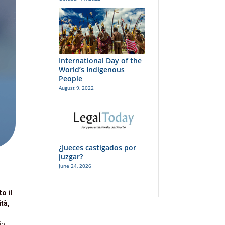
International Day of the
World’s Indigenous
People
August 9, 2022
¿Jueces castigados por
juzgar?
June 24, 2026
o il
ità,
in