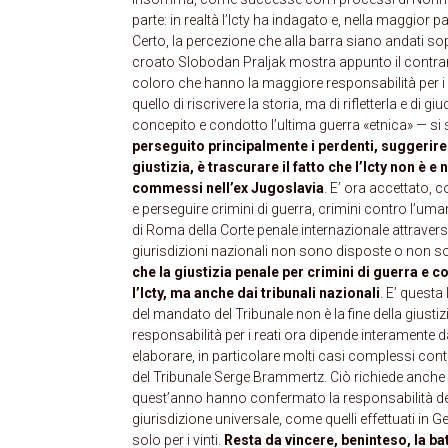
parte: in realtà l’Icty ha indagato e, nella maggior par
Certo, la percezione che alla barra siano andati sop
croato Slobodan Praljak mostra appunto il contrario
coloro che hanno la maggiore responsabilità per i c
quello di riscrivere la storia, ma di rifletterla e di
concepito e condotto l’ultima guerra «etnica» — si 
perseguito principalmente i perdenti, suggerir
giustizia, è trascurare il fatto che l’Icty non è
commessi nell’ex Jugoslavia
. E’ ora accettato, 
e perseguire crimini di guerra, crimini contro l’uma
di Roma della Corte penale internazionale attraverso 
giurisdizioni nazionali non sono disposte o non so
che la giustizia penale per crimini di guerra e 
l’Icty, ma anche dai tribunali nazionali
. E’ questa
del mandato del Tribunale non è la fine della giustizi
responsabilità per i reati ora dipende interamente d
elaborare, in particolare molti casi complessi contro 
del Tribunale Serge Brammertz. Ciò richiede anche l
quest’anno hanno confermato la responsabilità dell
giurisdizione universale, come quelli effettuati in G
solo per i vinti.
Resta da vincere, beninteso, la bat