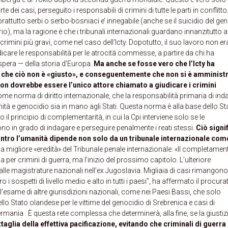
te dei casi, perseguito i responsabili di crimini di tutte le parti in conflitto
rattutto serbi o serbo-bosniaci e’ innegabile (anche se il suicidio del gen
), ma la ragione è che i tribunali internazionali guardano innanzitutto a
rimini più gravi, come nel caso dell’Icty. Dopotutto, il suo lavoro non er
 giudicare le responsabilità per le atrocità commesse, a partire da chi ha
spera — della storia d’Europa.
Ma anche se fosse vero che l’Icty ha
e che ciò non è «giusto», e conseguentemente che non si è amminist
 e non dovrebbe essere l’unico attore chiamato a giudicare i crimini
come norma di diritto internazionale, che la responsabilità primaria di ind
nità e genocidio sia in mano agli Stati. Questa norma è alla base dello St
il principio di complementarità, in cui la Cpi interviene solo se le
no in grado di indagare e perseguire penalmente i reati stessi.
Ciò signi
contro l’umanità dipende non solo da un tribunale internazionale com
 la migliore «eredità» del Tribunale penale internazionale: «Il completamen
a per crimini di guerra, ma l’inizio del prossimo capitolo. L’ulteriore
alle magistrature nazionali nell’ex Jugoslavia. Migliaia di casi rimangon
i sospetti di livello medio e alto in tutti i paesi”, ha affermato il procura
’esame di altre giurisdizioni nazionali, come nei Paesi Bassi, che solo
o Stato olandese per le vittime del genocidio di Srebrenica e casi di
ermania . È questa rete complessa che determinerà, alla fine, se la giustiz
taglia della effettiva pacificazione, evitando che criminali di guerra