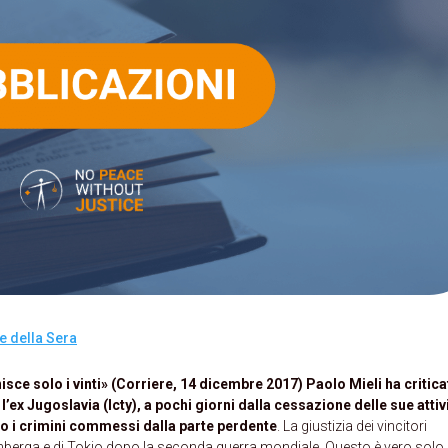
e della Sera
isce solo i vinti» (Corriere, 14 dicembre 2017) Paolo Mieli ha criticat
’ex Jugoslavia (Icty), a pochi giorni dalla cessazione delle sue attiv
to i crimini commessi dalla parte perdente
. La giustizia dei vincitori
erga e di Tokio dopo la seconda guerra mondiale. Questo è vero solo 