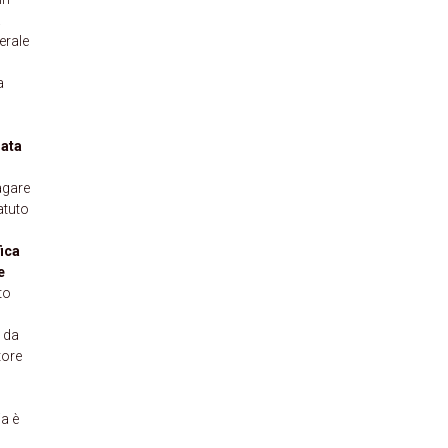
.
erale
a
rata
agare
atuto
fica
e
to
o da
tore
ia è