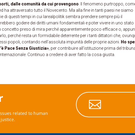
a morti, dalle comunità da cui provengono
. Il fenomeno purtroppo, com
ed ha attraversato tutto il Novecento. Ma alla fine in tanti paesi ne siamo
cie di questi tempi in cui larealpolitik sembra prendere sempre più il
ebbero godere dei diritti umani fondamentali e poter vivere in uno stato 
 e’ un concetto preso di mira perché apparentemente poco efficace o, appun
rlo, perché resta un formidabile deterrente per i tanti dittatori che, ovun
ssi popoli, contando nell’assoluta impunità delle proprie azioni.
Ho sp
 c’è Pace Senza Giustizia»
, per contribuire all’istituzione prima del tribun
Internazionale. Continuo a credere di aver fatto la cosa giusta.
r

issues related to human
justice.