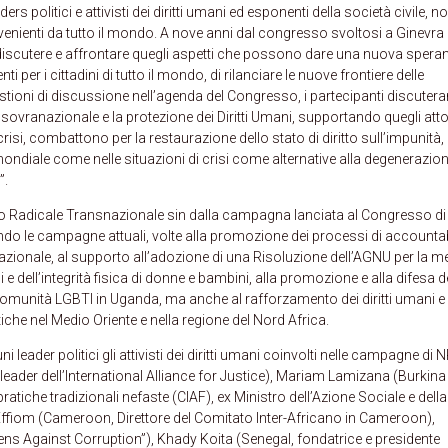
ers politici e attivisti dei diritti umani ed esponenti della società civile, 
enienti da tutto il mondo. A nove anni dal congresso svoltosi a Ginevra 
discutere e affrontare quegli aspetti che possono dare una nuova spera
 per i cittadini di tutto il mondo, di rilanciare le nuove frontiere delle
questioni di discussione nell’agenda del Congresso, i partecipanti discuter
zia sovranazionale e la protezione dei Diritti Umani, supportando quegli atto
a crisi, combattono per la restaurazione dello stato di diritto sull’impunità, 
ondiale come nelle situazioni di crisi come alternative alla degenerazio
”.
ito Radicale Transnazionale sin dalla campagna lanciata al Congresso di
do le campagne attuali, volte alla promozione dei processi di accountab
ternazionale, al supporto all’adozione di una Risoluzione dell’AGNU per la 
e dell’integrità fisica di donne e bambini, alla promozione e alla difesa d
a comunità LGBTI in Uganda, ma anche al rafforzamento dei diritti umani e 
che nel Medio Oriente e nella regione del Nord Africa.
ader politici gli attivisti dei diritti umani coinvolti nelle campagne di 
e leader dell’International Alliance for Justice), Mariam Lamizana (Burkina
atiche tradizionali nefaste (CIAF), ex Ministro dell’Azione Sociale e della
Effiom (Cameroon, Direttore del Comitato Inter-Africano in Cameroon),
zens Against Corruption”), Khady Koita (Senegal, fondatrice e presidente