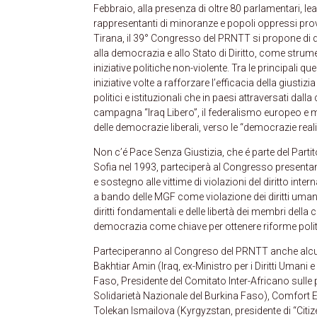
Febbraio, alla presenza di oltre 80 parlamentari, lead
rappresentanti di minoranze e popoli oppressi prov
Tirana, il 39° Congresso del PRNTT si propone di 
alla democrazia e allo Stato di Diritto, come strumenti
iniziative politiche non-violente. Tra le principali 
iniziative volte a rafforzare l’efficacia della giusti
politici e istituzionali che in paesi attraversati dall
campagna “Iraq Libero”, il federalismo europeo e m
delle democrazie liberali, verso le “democrazie reali
Non c’é Pace Senza Giustizia, che é parte del Part
Sofia nel 1993, parteciperà al Congresso presentan
e sostegno alle vittime di violazioni del diritto in
a bando delle MGF come violazione dei diritti umani 
diritti fondamentali e delle libertà dei membri dell
democrazia come chiave per ottenere riforme politi
Parteciperanno al Congreso del PRNTT anche alcuni le
Bakhtiar Amin (Iraq, ex-Ministro per i Diritti Umani 
Faso, Presidente del Comitato Inter-Africano sulle pr
Solidarietà Nazionale del Burkina Faso), Comfort 
Tolekan Ismailova (Kyrgyzstan, presidente di “Citi