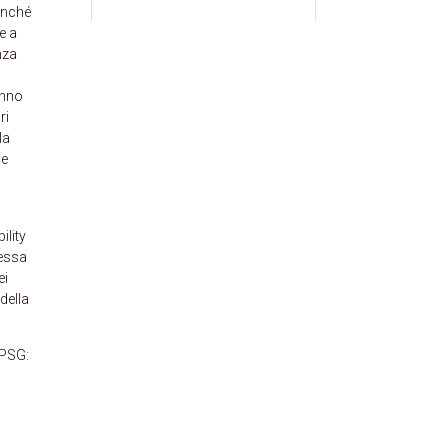
nonché
e a
nza
anno
ri
la
ne
ility
messa
ei
della
NPSG: