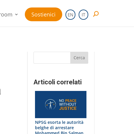
room
Sostienici
EN
IT
Cerca
Articoli correlati
a
NPSG esorta le autorità
belghe di arrestare
Mohammed Bin Salman