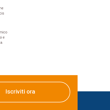
one
cis
omico
i e
na.
Iscriviti ora