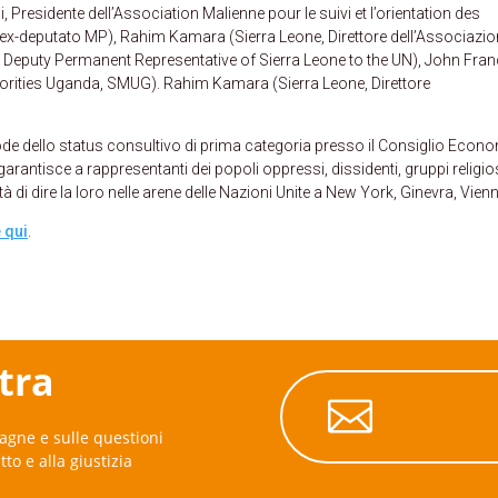
, Presidente dell’Association Malienne pour le suivi et l’orientation des
 ex-deputato MP), Rahim Kamara (Sierra Leone, Direttore dell’Associazi
e Deputy Permanent Representative of Sierra Leone to the UN), John Fran
orities Uganda, SMUG). Rahim Kamara (Sierra Leone, Direttore
de dello status consultivo di prima categoria presso il Consiglio Econ
arantisce a rappresentanti dei popoli oppressi, dissidenti, gruppi religios
à di dire la loro nelle arene delle Nazioni Unite a New York, Ginevra, Vien
 qui
.
stra

agne e sulle questioni
itto e alla giustizia