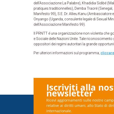
dell’Associazione La Palabre), Khadidia Sidibé (Mali
pratiques traditionnelles), Demba Traoré (Senegal,
Manifesto 99), S.E. Dr. Allieu Kanu (Ambasciatore 
Onyango (Uganda, consulente legale di Sexual Min
dell’Associazione Manifesto 99).
Il PRNTT é una organizzazione non violenta che go
e Sociale delle Nazioni Unite. Tale riconoscimento g
oppositori dei regimi autoritari la grande opportunit
Per ulteriori informazioni sul programma,
cliccare
Iscriviti alla no
newsletter
Ricevi aggiornamenti sulle nostre camp
relative ai diritti umani, allo Stato di dir
internazionale.