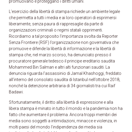
promuovano e proteggano i diritti umani.
L’esercizio della libertà di stampa richiede un ambiente legale
che permetta a tutti i media e ai loro operatori di esprimersi
liberamente, senza paura di rappresaglie da parte di
organizzazioni criminali o regimi statali opprimenti.
Ricordiamo a tal proposito l’importanza svolta da Reporter
Senza Frontiere (RSF) l’organizzazione non governativa che
promuove e difende la libertà di informazione e la libertà di
stampa che, nel marzo scorso, ha denunciato presso il
procuratore generale tedesco il principe ereditario saudita
Mohammed Bin Salman e altri alti funzionari sauditi. La
denuncia riguarda l’assassinio di Jamal Khashoggi, freddato
all’interno del consolato saudita di Istanbul nell’ottobre 2018,
nonché la detenzione arbitraria di 34 giornalisti tra cui Raif
Badawi.
Sfortunatamente, il diritto alla libertà di espressione e alla
libera stampa è minato in tutto il mondo e la pandemia non ha
fatto che aumentare il problema. Ancora troppi membri dei
media sono soggetti a intimidazioni, minacce e violenza, in
molti paesi del mondo l’indipendenza dei media sia