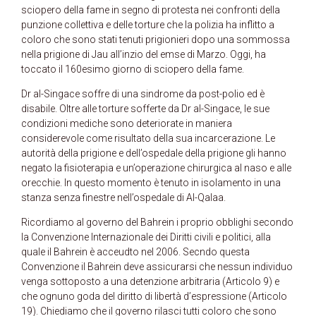
sciopero della fame in segno di protesta nei confronti della
punzione collettiva e delle torture che la polizia ha inflitto a
coloro che sono stati tenuti prigionieri dopo una sommossa
nella prigione di Jau all’inzio del emse di Marzo. Oggi, ha
toccato il 160esimo giorno di sciopero della fame.
Dr al-Singace soffre di una sindrome da post-polio ed è
disabile. Oltre alle torture sofferte da Dr al-Singace, le sue
condizioni mediche sono deteriorate in maniera
considerevole come risultato della sua incarcerazione. Le
autorità della prigione e dell’ospedale della prigione gli hanno
negato la fisioterapia e un’operazione chirurgica al naso e alle
orecchie. In questo momento è tenuto in isolamento in una
stanza senza finestre nell’ospedale di Al-Qalaa.
Ricordiamo al governo del Bahrein i proprio obblighi secondo
la Convenzione Internazionale dei Diritti civili e politici, alla
quale il Bahrein è acceudto nel 2006. Secndo questa
Convenzione il Bahrein deve assicurarsi che nessun individuo
venga sottoposto a una detenzione arbitraria (Articolo 9) e
che ognuno goda del diritto di libertà d’espressione (Articolo
19). Chiediamo che il governo rilasci tutti coloro che sono