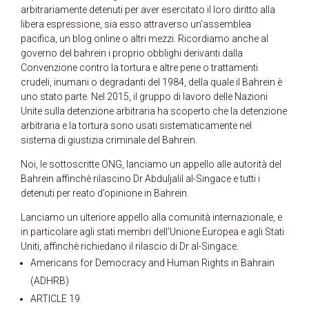
arbitrariamente detenuti per aver esercitato il loro diritto alla
libera espressione, sia esso attraverso un’assemblea
pacifica, un blog online o altri mezzi. Ricordiamo anche al
governo del bahrein i proprio obblighi derivanti dalla
Convenzione contro la tortura e altre pene o trattamenti
crudeli, inumani o degradanti del 1984, della quale il Bahrein è
uno stato parte. Nel 2015, il gruppo di lavoro delle Nazioni
Unite sulla detenzione arbitraria ha scoperto che la detenzione
arbitraria e la tortura sono usati sistematicamente nel
sistema di giustizia criminale del Bahrein.
Noi, le sottoscritte ONG, lanciamo un appello alle autorità del
Bahrein affinchè rilascino Dr Abduljalil al-Singace e tutti i
detenuti per reato d’opinione in Bahrein.
Lanciamo un ulteriore appello alla comunità internazionale, e
in particolare agli stati membri dell’Unione Europea e agli Stati
Uniti, affinchè richiedano il rilascio di Dr al-Singace.
Americans for Democracy and Human Rights in Bahrain
(ADHRB)
ARTICLE 19