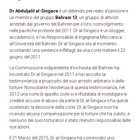
Dr Abduljalil al-Singace
è un detenuto per reato d’opinione e
un membro del gruppo
Bahrain 13
, un gruppo di attivisti
arrestati dal governo del Bahrein per il loro coinvolgimento
nelle pacifiche proteste del 2011. Dr al-Singace è un blogger,
accademico, e l’ex Responsabile di Ingegneria Meccanica
all’Università del Bahrein. Dr al-Singace sta al momento
scontando una sentence inflittagli da una corte militare il 22
giugno del 2011.
La Commissione indipendente d’inchiesta del Bahrein ha
incontrato Dr al-Singace nel 2011 e ha raccolto la
testimonianza a proposito del suo arresto arbitrario e delle
torture. Nonostante l’esistenza di questa testimonianza, nel
2012 una corte di appello civile si è rifiutatata di investigare le
credibili accuse di abuso da parte di Dr al-Singace e ha quindi
sostenuto la decisione della corte. Dr al-Singace non ha
ricevuto alcuna compensazione per le torture che ha subito, e
nessuno dei suoi torturatori è stato ritenuto responsabile delle
sue azioni.
Il 21 Marzo del 2015, Dr al-Singace ha cominciato uno