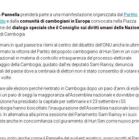
 Pannella
prenderà parte a una manifestazione organizzata dal
Partito
ito
e dalla
comunità di cambogiani in Europa
convocata nella Piazza
one del
dialogo speciale che il Consiglio sui diritti umani delle Nazion
e di Cambogia.
 umani in quel paese tra i temi al centro del dibattito dell’ONU anche le ulti
mato la vittoria del Partito del popolo cambogiano di Hun Sen in un con
azionali in materia di controllo e trasparenza del processo elettorale.
taggio della Cambogia, guidato dall’ex deputato Sam Rainsy, denuncia
urali del paese dove a centinaia di elettori non è stato consentito di votare 
 volte.
re alle elezioni perché rientrato in Cambogia dopo un paio d’anni di esili
 di un paio di seggi la maggioranza all’Assemblea nazionale e dovrebbe q
izione ha presidiato la capitale per settimane e il 23 settembre i 55
Cambogia hanno boicottato l’inaugurazione dell’Assemblea nazionale lasc
o. In alternativa alla prima sessione del Parlamento Sam Rainsy e i suoi
iste anche in concomitanza col giuramento di Hun Sen come nuovo pr
insy, noto anche come il Pannella del sud-est asiatico, sono iscritti al Par