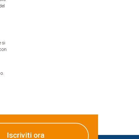
del
 si
 con
go.
Iscriviti ora