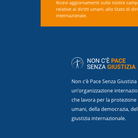
Ricevi aggiornamenti sulle nostre camp
relative ai diritti umani, allo Stato di dir
internazionale.
Non c’è Pace Senza Giustizia
un’organizzazione internazio
che lavora per la protezione 
umani, della democrazia, dello
giustizia internazionale.