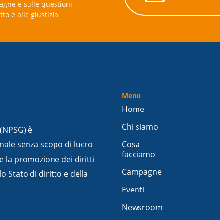
agne e sulle questioni
itto e alla giustizia
Menu
Home
Chi siamo
 (NPSG) è
nale senza scopo di lucro
Cosa
facciamo
e la promozione dei diritti
Campagne
 Stato di diritto e della
Eventi
Newsroom