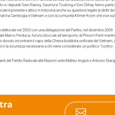
to e i deputati Sam Rainsy, Saumura Touilong e Son Chhay fanno parte 
icale è presente e attivo in Indocina anche su questioni legate ai diritti dei
trali tra Cambogia e Vietnam e con la comunità Khmer Krom che vive sul
elettorale nel 2003 con una delegazione del Partito, nel dicembre 2009
cale Marco Perduca, furono bloccati all’aeroporto di Phnom Penh mentre
 dovuto incontrare il capo della Chiesa buddista unificata del Vietnam,
ro la sicurezza necessaria a chi viene considerato un politico “contro-
ti del Partito Radicale alle Nazioni unite Matteo Angioli e Antonio Stan
stra
