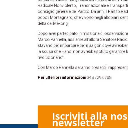
Radicale Nonviolento, Transnazionale e Transparti
consiglio generale del Partito. Da anni il Partito Rad
popoli Montagnard, che vivono negli altopiani cen
delta del Mekong.
Dopo aver partecipato in missione di osservazione 
Marco Pannella, assieme all’allora Senatore Radi
stavano per imbarcare per il Saigon dove avrebbero
la scusa che Hanoi non avrebbe potuto garantire lo
rivoluzionario”.
Con Marco Pannella saranno presenti i rappresentan
Per ulteriori informazion
i 348.729.6708.
Iscriviti alla no
newsletter