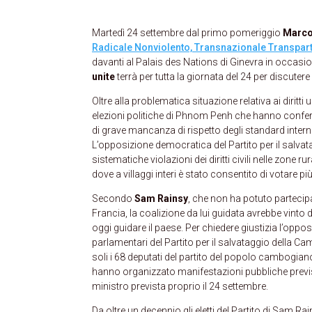
Martedì 24 settembre dal primo pomeriggio
Marco
Radicale Nonviolento, Transnazionale Transpart
davanti al Palais des Nations di Ginevra in occasi
unite
terrà per tutta la giornata del 24 per discuter
Oltre alla problematica situazione relativa ai diritti
elezioni politiche di Phnom Penh che hanno confer
di grave mancanza di rispetto degli standard intern
L’opposizione democratica del Partito per il salva
sistematiche violazioni dei diritti civili nelle zone r
dove a villaggi interi è stato consentito di votare più
Secondo
Sam Rainsy
, che non ha potuto partecipa
Francia, la coalizione da lui guidata avrebbe vinto
oggi guidare il paese. Per chiedere giustizia l’oppos
parlamentari del Partito per il salvataggio della 
soli i 68 deputati del partito del popolo cambogian
hanno organizzato manifestazioni pubbliche prev
ministro prevista proprio il 24 settembre.
Da oltre un decennio gli eletti del Partito di Sam Ra