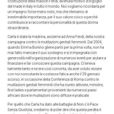
costruzione della maison Fendi, divenuta motivo d’orgoglio
del made in Italy in tutto il mondo. Noi vogliamo ricordarla per
un impegno forse meno noto, ma che riteniamo di
inestimabile importanza, per il suo valore civico e perché
contribuisce a raccontare la personalità di questa donna
straordinaria.
Carla è stata la madrina, assieme ad Anna Fendi, della nostra
campagna contro le mutilazioni genitali femminili. Dal 2004,
quando Emma Bonino gliene parlò per la prima volta, non ha
mai fatto mancare il suo sostegno e si è impegnata con
generosità nell’organizzazione di numerosi eventi per aiutare a
finanziare e far conoscere questa campagna. Ci teneva
talmente tanto e ne era così convinta, da aver voluto essere
con noi nonostante le costasse fatica anche il 29 gennaio
scorso, in occasione della Conferenza di Roma contro le
mutilazioni genitali femminili che ha riunito attiviste, ministre,
first ladies e parlamentari provenienti da numerosi paesi
africani dove le mutilazioni sono diffuse e praticate.
Per quello che Carla ha dato alle battaglie di Non c’è Pace
Senza Giustizia, crediamo di poter dire che questa perdita è