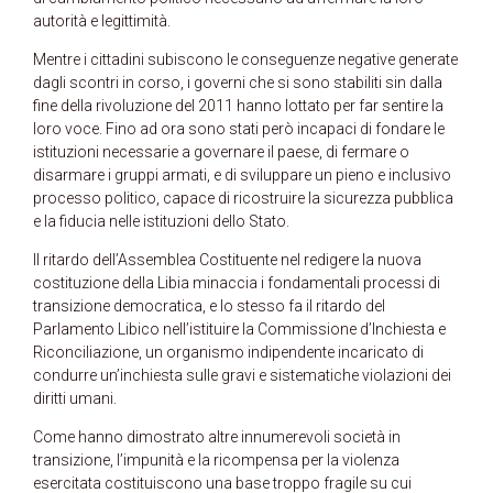
autorità e legittimità.
Mentre i cittadini subiscono le conseguenze negative generate
dagli scontri in corso, i governi che si sono stabiliti sin dalla
fine della rivoluzione del 2011 hanno lottato per far sentire la
loro voce. Fino ad ora sono stati però incapaci di fondare le
istituzioni necessarie a governare il paese, di fermare o
disarmare i gruppi armati, e di sviluppare un pieno e inclusivo
processo politico, capace di ricostruire la sicurezza pubblica
e la fiducia nelle istituzioni dello Stato.
Il ritardo dell’Assemblea Costituente nel redigere la nuova
costituzione della Libia minaccia i fondamentali processi di
transizione democratica, e lo stesso fa il ritardo del
Parlamento Libico nell’istituire la Commissione d’Inchiesta e
Riconciliazione, un organismo indipendente incaricato di
condurre un’inchiesta sulle gravi e sistematiche violazioni dei
diritti umani.
Come hanno dimostrato altre innumerevoli società in
transizione, l’impunità e la ricompensa per la violenza
esercitata costituiscono una base troppo fragile su cui