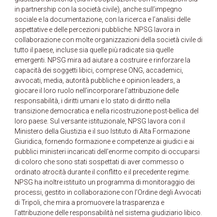
in partnership con la società civile), anche sull’impegno
sociale e la documentazione, con la ricerca e l’analisi delle
aspettative e delle percezioni pubbliche. NPSG lavora in
collaborazione con molte organizzazioni della società civile di
tutto il paese, incluse sia quelle più radicate sia quelle
emergenti. NPSG mira ad aiutare a costruire e rinforzare la
capacità dei soggetti libici, comprese ONG, accademici,
avvocati, media, autorità pubbliche e opinion leaders, a
giocare il loro ruolo nell’incorporare l’attribuzione delle
responsabilità, i diritti umani e lo stato di diritto nella
transizione democratica e nella ricostruzione post-bellica del
loro paese. Sul versante istituzionale, NPSG lavora con il
Ministero della Giustizia e il suo Istituto di Alta Formazione
Giuridica, fornendo formazione e competenze ai giudici e ai
pubblici ministeri incaricati dell’enorme compito di occuparsi
di coloro che sono stati sospettati di aver commesso o
ordinato atrocità durante il conflitto e il precedente regime.
NPSG ha inoltre istituito un programma di monitoraggio dei
processi, gestito in collaborazione con l’Ordine degli Avvocati
di Tripoli, che mira a promuovere la trasparenza e
l’attribuzione delle responsabilità nel sistema giudiziario libico.