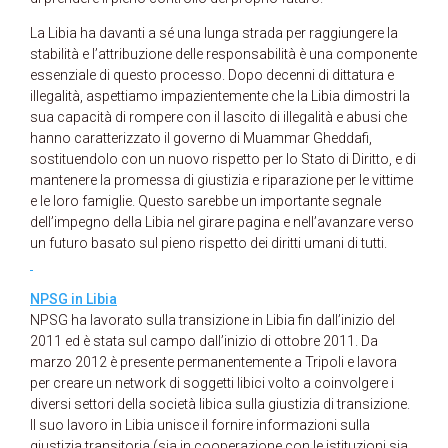
La Libia ha davanti a sé una lunga strada per raggiungere la
stabilità e l’attribuzione delle responsabilità è una componente
essenziale di questo processo. Dopo decenni di dittatura e
illegalità, aspettiamo impazientemente che la Libia dimostri la
sua capacità di rompere con il lascito di illegalità e abusi che
hanno caratterizzato il governo di Muammar Gheddafi,
sostituendolo con un nuovo rispetto per lo Stato di Diritto, e di
mantenere la promessa di giustizia e riparazione per le vittime
e le loro famiglie. Questo sarebbe un importante segnale
dell’impegno della Libia nel girare pagina e nell’avanzare verso
un futuro basato sul pieno rispetto dei diritti umani di tutti.
NPSG in Libia
NPSG ha lavorato sulla transizione in Libia fin dall’inizio del
2011 ed è stata sul campo dall’inizio di ottobre 2011. Da
marzo 2012 è presente permanentemente a Tripoli e lavora
per creare un network di soggetti libici volto a coinvolgere i
diversi settori della società libica sulla giustizia di transizione.
Il suo lavoro in Libia unisce il fornire informazioni sulla
giustizia transitoria (sia in cooperazione con le istituzioni sia