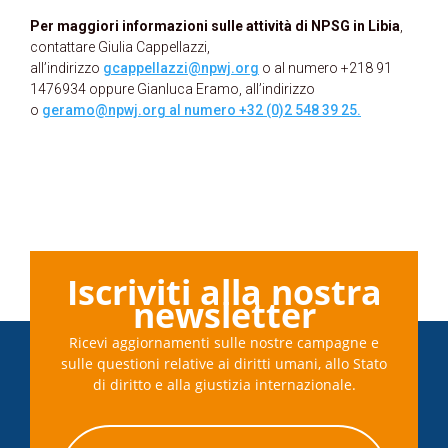
Per maggiori informazioni sulle attività di NPSG in Libia
,
contattare Giulia Cappellazzi,
all’indirizzo
gcappellazzi@npwj.org
o al numero +218 91
1476934 oppure Gianluca Eramo, all’indirizzo
o
geramo@npwj.org al numero +32 (0)2 548 39 25.
Iscriviti alla nostra
newsletter
Ricevi aggiornamenti sulle nostre campagne e
sulle questioni relative ai diritti umani, allo Stato
di diritto e alla giustizia internazionale.