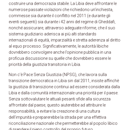
costruire una democrazia stabile. La Libia deve affrontare le
numerose passate violazioni che richiedono un’inchiesta,
commesse sia durante il conflitto nel 2011 (e durante gli
eventi seguenti) sia durante i 42 anni del regime di Gheddafi,
nonché assicurare, attraverso adeguate riforme, che il suo
sistema giudiziario aderisca ai più alti standards
internazionali di equità, imparzialità e stretta aderenza al diritto
al equo processo. Significativamente, le autorità libiche
dovrebbero coinvolgere anche l’opinione pubblica in una
proficua discussione su quelle che dovrebbero essere le
priorità della giustizia transitoria in Libia.
Non c’è Pace Senza Giustizia (NPSG), che lavora sulla
transizione democratica in Libia sin dal 2011, insiste affinchè
la giustizia di transizione continui ad essere considerata dalla
Libia e dalla comunità internazionale una priorità per il paese.
Senza sottovalutare le attuali pesanti sfide alla sicurezza
affrontate dal paese, questo aiuterebbe ad attribuire le
responsabilità, a evitare la creazione di una cultura
dell’impunità e preparerebbe la strada per una effettiva
riconciliazione nazionale che permetterebbe al popolo libico
di prendere il pieno controllo del proprio futuro.