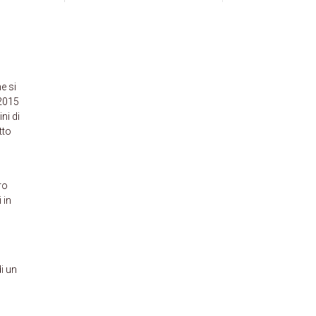
e si
 2015
ni di
tto
ro
 in
i un