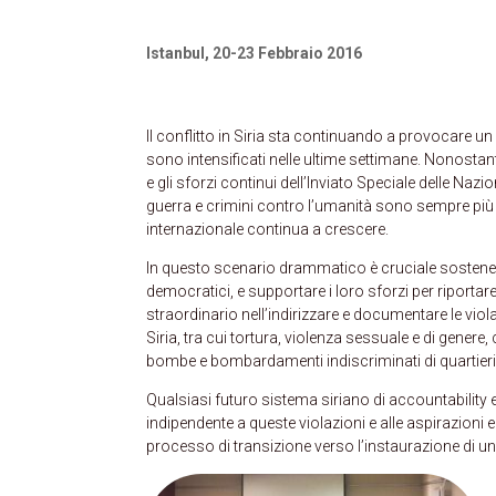
Istanbul, 20-23 Febbraio 2016
Il conflitto in Siria sta continuando a provocare un
sono intensificati nelle ultime settimane. Nonostan
e gli sforzi continui dell’Inviato Speciale delle Nazion
guerra e crimini contro l’umanità sono sempre più dif
internazionale continua a crescere.
In questo scenario drammatico è cruciale sostenere le
democratici, e supportare i loro sforzi per riportare
straordinario nell’indirizzare e documentare le viol
Siria, tra cui tortura, violenza sessuale e di genere, 
bombe e bombardamenti indiscriminati di quartieri c
Qualsiasi futuro sistema siriano di accountability e
indipendente a queste violazioni e alle aspirazioni 
processo di transizione verso l’instaurazione di un e