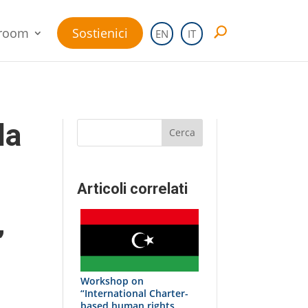
room
Sostienici
EN
IT
la
Cerca
Articoli correlati
”
Workshop on
“International Charter-
based human rights