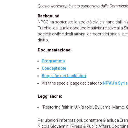
Questo workshop è stato supportato dalla Commissione
Backgound
NPSG ha sostenuto la società civile siriana dall’inizi
Turchia, dal quale conduce le attività relative alla 
società civile e degli attivisti democratici siriani, pe
diritto.
Documentazione:
Programma
Concept note
Biografie dei facilitatori
Visit the special page dedicated to
NPWJ’s Syria 
Leggi anche:
“Restoring faith in U.N.’s role”, By Jamal Mamo, 
Per ulteriori informazioni, contattere Gianluca
Nicola Giovannini (Press & Public Affairs Coordi