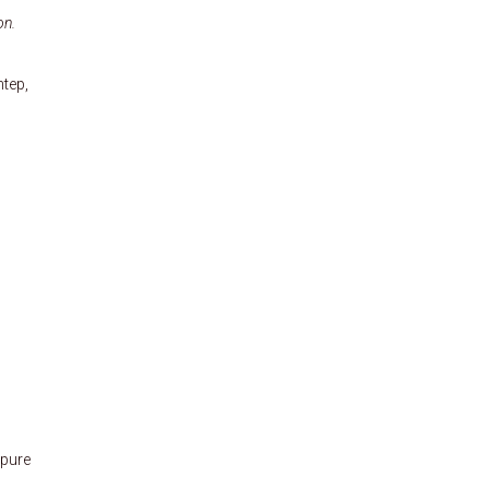
on.
ntep,
pure