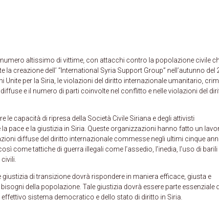
 numero altissimo di vittime, con attacchi contro la popolazione civile ch
te la creazione dell’ “International Syria Support Group” nell’autunno del
i Unite per la Siria, le violazioni del diritto internazionale umanitario, crimi
fuse e il numero di parti coinvolte nel conflitto e nelle violazioni del diri
 capacità di ripresa della Società Civile Siriana e degli attivisti
 la pace e la giustizia in Siria. Queste organizzazioni hanno fatto un lavo
azioni diffuse del diritto internazionale commesse negli ultimi cinque anni
così come tattiche di guerra illegali come l’assedio, l’inedia, l’uso di barili
ivili.
 giustizia di transizione dovrà rispondere in maniera efficace, giusta e
e bisogni della popolazione. Tale giustizia dovrà essere parte essenziale d
ffettivo sistema democratico e dello stato di diritto in Siria.