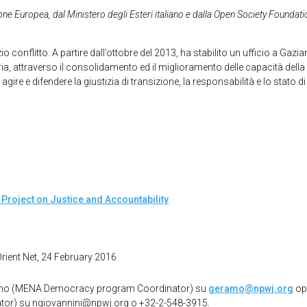
 Europea, dal Ministero degli Esteri italiano e dalla Open Society Foundati
o conflitto. A partire dall’ottobre del 2013, ha stabilito un ufficio a Gazia
Siria, attraverso il consolidamento ed il miglioramento delle capacità della
r agire e difendere la giustizia di transizione, la responsabilità e lo stato di
Project on Justice and Accountability
Orient Net, 24 February 2016
 Eramo (MENA Democracy program Coordinator) su
geramo@npwj.org
op
nator) su ngiovannini@npwj.org o +32-2-548-3915.