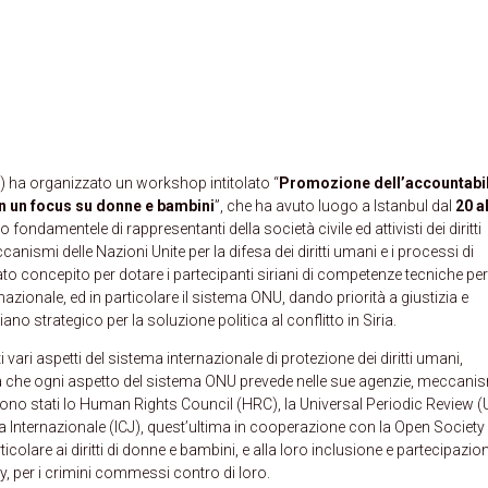
) ha organizzato un workshop intitolato “
Promozione dell’accountabil
on un focus su donne e bambini
”, che ha avuto luogo a Istanbul dal
20 a
 fondamentele di rappresentanti della società civile ed attivisti dei diritti
anismi delle Nazioni Unite per la difesa dei diritti umani e i processi di
ato concepito per dotare i partecipanti siriani di competenze tecniche per
zionale, ed in particolare il sistema ONU, dando priorità a giustizia e
ano strategico per la soluzione politica al conflitto in Siria.
vari aspetti del sistema internazionale di protezione dei diritti umani,
ta che ogni aspetto del sistema ONU prevede nelle sue agenzie, meccanis
sono stati lo Human Rights Council (HRC), la Universal Periodic Review (
zia Internazionale (ICJ), quest’ultima in cooperazione con la Open Society
rticolare ai diritti di donne e bambini, e alla loro inclusione e partecipazio
 per i crimini commessi contro di loro.