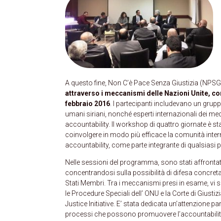
A questo fine, Non C’è Pace Senza Giustizia (NPSG
attraverso i meccanismi delle Nazioni Unite, c
febbraio 2016
. I partecipanti includevano un gruppo
umani siriani, nonché esperti internazionali dei mecc
accountability. Il workshop di quattro giornate è st
coinvolgere in modo più efficace la comunità interna
accountability, come parte integrante di qualsiasi pi
Nelle sessioni del programma, sono stati affrontati 
concentrandosi sulla possibilità di difesa concre
Stati Membri. Tra i meccanismi presi in esame, vi 
le Procedure Speciali dell’ ONU e la Corte di Giusti
Justice Initiative. E’ stata dedicata un’attenzione pa
processi che possono promuovere l’accountability,