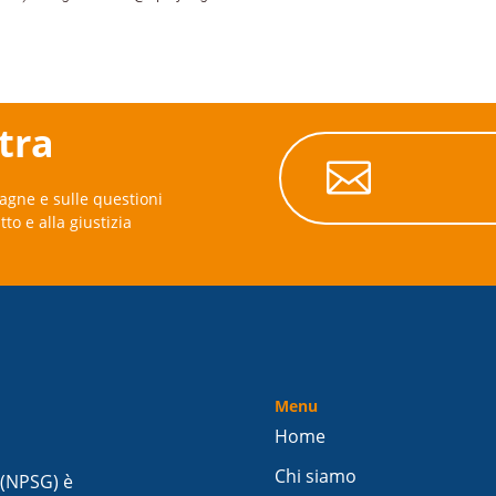
stra

agne e sulle questioni
itto e alla giustizia
Menu
Home
Chi siamo
 (NPSG) è