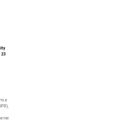
ity
l 23
mi e
UPR),
ne nei