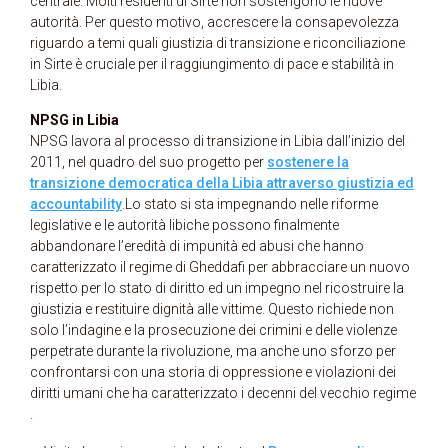
centrale. Molti residenti di Sirte non sostengono le nuove
autorità. Per questo motivo, accrescere la consapevolezza
riguardo a temi quali giustizia di transizione e riconciliazione
in Sirte è cruciale per il raggiungimento di pace e stabilità in
Libia.
NPSG in Libia
NPSG lavora al processo di transizione in Libia dall’inizio del
2011, nel quadro del suo progetto per
sostenere la
transizione democratica della Libia attraverso giustizia ed
accountability
.Lo stato si sta impegnando nelle riforme
legislative e le autorità libiche possono finalmente
abbandonare l’eredità di impunità ed abusi che hanno
caratterizzato il regime di Gheddafi per abbracciare un nuovo
rispetto per lo stato di diritto ed un impegno nel ricostruire la
giustizia e restituire dignità alle vittime. Questo richiede non
solo l’indagine e la prosecuzione dei crimini e delle violenze
perpetrate durante la rivoluzione, ma anche uno sforzo per
confrontarsi con una storia di oppressione e violazioni dei
diritti umani che ha caratterizzato i decenni del vecchio regime
.