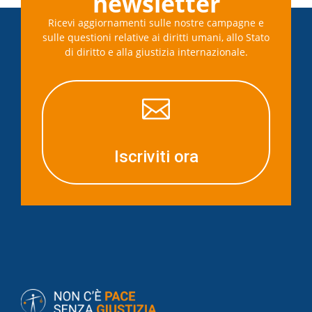
newsletter
Ricevi aggiornamenti sulle nostre campagne e
sulle questioni relative ai diritti umani, allo Stato
di diritto e alla giustizia internazionale.

Iscriviti ora