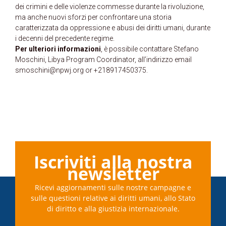
dei crimini e delle violenze commesse durante la rivoluzione,
ma anche nuovi sforzi per confrontare una storia
caratterizzata da oppressione e abusi dei diritti umani, durante
i decenni del precedente regime.
Per ulteriori informazioni
, è possibile contattare Stefano
Moschini, Libya Program Coordinator, all’indirizzo email
smoschini@npwj.org or +218917450375.
Iscriviti alla nostra
newsletter
Ricevi aggiornamenti sulle nostre campagne e
sulle questioni relative ai diritti umani, allo Stato
di diritto e alla giustizia internazionale.